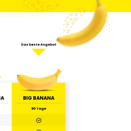
Das beste Angebot
NA
BIG BANANA
90 Tage