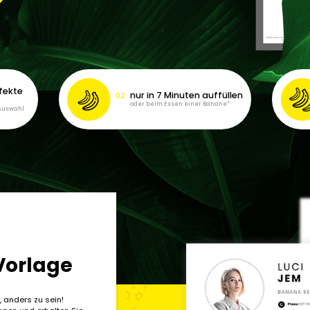
fekte
nur in 7 Minuten auffüllen
oder beim Essen einer Banane*
 Auswahl
Vorlage
t, anders zu sein!