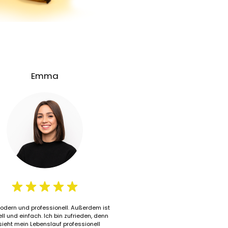
Emma
Paul
modern und professionell. Außerdem ist
BananaCV Wizard hat meinen al
ll und einfach. Ich bin zufrieden, denn
wieder zum Leben erweckt. Die 
sieht mein Lebenslauf professionell
man für weitere Vorlagen bezah