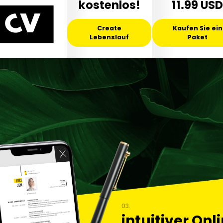
kostenlos!
11.99 USD
Create
Kaufen Sie ein
Lebenslauf
Paket
03.
intuitiver Onl