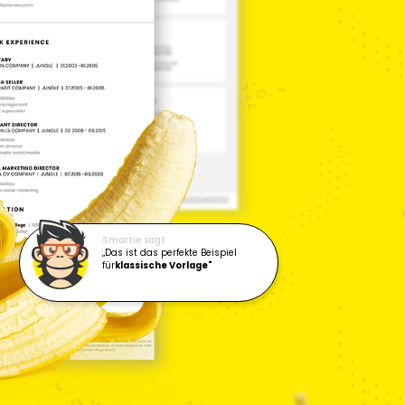
Smartie sagt
„Das ist das perfekte Beispiel
für
klassische Vorlage"