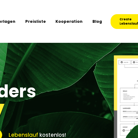
Create
orlagen
Preisliste
Kooperation
Blog
Lebenslau
ders
Lebenslauf
kostenlos!