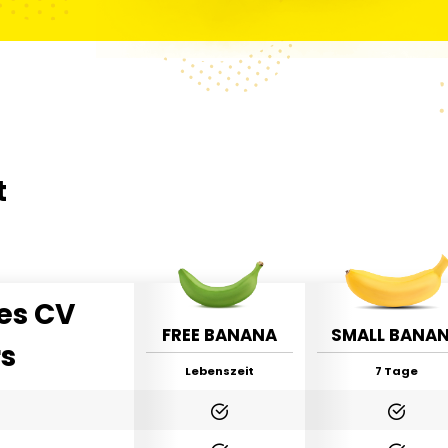
t
des CV
FREE BANANA
SMALL BANA
rs
Lebenszeit
7 Tage