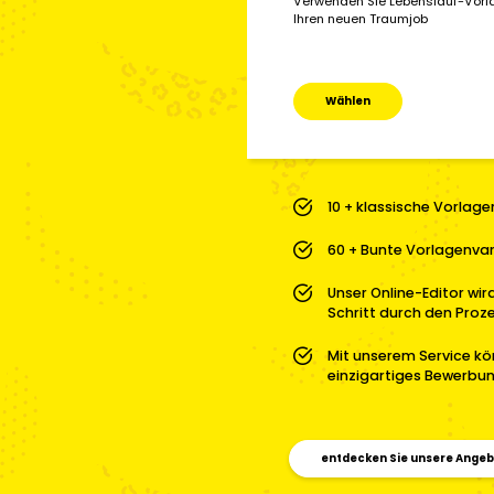
Verwenden Sie Lebenslauf-Vorla
Ihren neuen Traumjob
Wählen
10 + klassische Vorlag
60 + Bunte Vorlagenva
Unser Online-Editor wird
Schritt durch den Proz
Mit unserem Service kö
einzigartiges Bewerbun
entdecken Sie unsere Ange