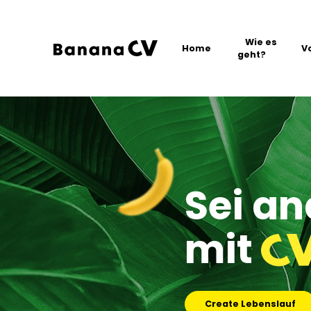
Wie es
Home
V
geht?
Sei an
mit
Create Lebenslauf