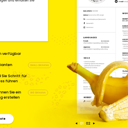
gen und erhalten Sie
en verfügbar
rianten
SMALL BANANA
 Sie Schritt für
ess führen
nnen Sie ein
BIG BANANA
g erstellen
bote
01
02